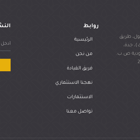
روابط
النش
مول، طريق
الرئيسية
)، جدة،
ودية ص.ب.
من نحن
فريق القيادة
نهجنا الاستثماري
الاستثمارات
تواصل معنا