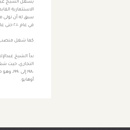
يشغل الشيخ عبدا
الاستثمارية القا
سبق له أن تولى 
في عام ٢٠١٠ حتى عام ٢٠١٧.
كما شغل منصب مدير ع
التجاري، حيث شغل
١٩٨٠ إلى
أوهايو.