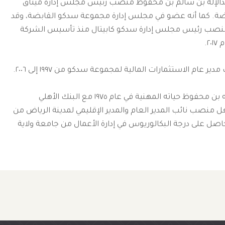
لإله بن سالم بن محفوظ منصب رئيس مجلس إدارة ميثاق
بضة. كما أنه عضو في مجلس إدارة مجموعة سدكو القابضة، وقد
منصب رئيس مجلس إدارة سدكو كابيتال منذ تأسيس الشركة
ام الاستثمارات المالية لمجموعة سدكو من ١٩٩٧ إلى ٢٠٠٦.
بدأ الشيخ عبدالإله بن محفوظ حياته المهنية في عام ١٩٧٥ مع البنك الأهلي
 منصب نائب المدير العام والمدير الإقليمي لمدينة الرياض من
 ١٩٩٠، وهو حاصل على درجة البكالوريوس في إدارة الأعمال من جامعة ولاية